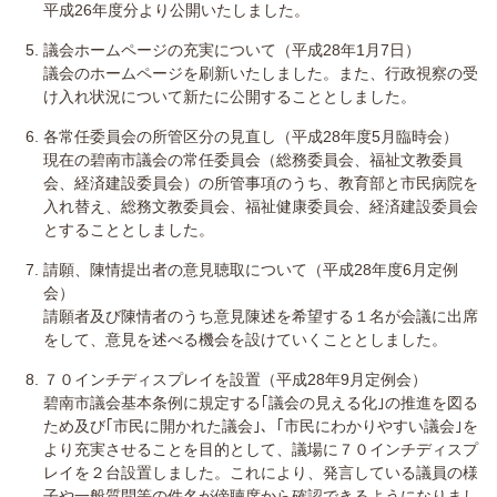
平成26年度分より公開いたしました。
議会ホームページの充実について（平成28年1月7日）
議会のホームページを刷新いたしました。また、行政視察の受
け入れ状況について新たに公開することとしました。
各常任委員会の所管区分の見直し（平成28年度5月臨時会）
現在の碧南市議会の常任委員会（総務委員会、福祉文教委員
会、経済建設委員会）の所管事項のうち、教育部と市民病院を
入れ替え、総務文教委員会、福祉健康委員会、経済建設委員会
とすることとしました。
請願、陳情提出者の意見聴取について（平成28年度6月定例
会）
請願者及び陳情者のうち意見陳述を希望する１名が会議に出席
をして、意見を述べる機会を設けていくこととしました。
７０インチディスプレイを設置（平成28年9月定例会）
碧南市議会基本条例に規定する｢議会の見える化｣の推進を図る
ため及び｢市民に開かれた議会｣、｢市民にわかりやすい議会｣を
より充実させることを目的として、議場に７０インチディスプ
レイを２台設置しました。これにより、発言している議員の様
子や一般質問等の件名が傍聴席から確認できるようになりまし