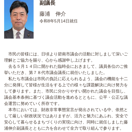
副議長
藤浦 伸介
令和8年5月14日就任
市民の皆様には、日頃より碧南市議会の活動に対しまして深いご
理解とご協力を賜り、心から感謝申し上げます。
去る５月１４日に開かれた臨時会におきまして、議員各位のご推
挙いただき、第７８代市議会議長に就任いたしました。
私たち市議会は市民の負託に応えられるよう、議会の機能を十二
分に発揮して皆様が生活をする上での様々な課題解決に向け努力を
して参ります。また、市民に分かりやすい開かれた議会を目指し、
議会基本条例に基づく議会活動を進めるとともに、公平・公正な議
会運営に努めていく所存です。
本市においては、財政非常事態宣言が発出されている中、依然と
して厳しい財政状況ではありますが、活力と魅力にあふれ、安全で
安心して暮らせるまちづくりの実現に向け、同時に就任しました藤
浦伸介副議長とともに力を合わせて全力で取り組んで参ります。